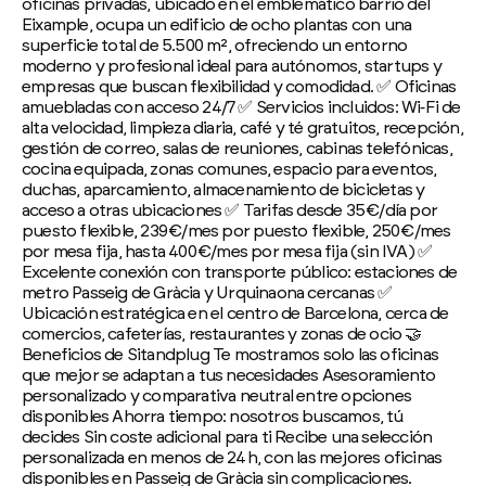
oficinas privadas, ubicado en el emblemático barrio del
Eixample, ocupa un edificio de ocho plantas con una
superficie total de 5.500 m², ofreciendo un entorno
moderno y profesional ideal para autónomos, startups y
empresas que buscan flexibilidad y comodidad. ✅ Oficinas
amuebladas con acceso 24/7 ✅ Servicios incluidos: Wi‑Fi de
alta velocidad, limpieza diaria, café y té gratuitos, recepción,
gestión de correo, salas de reuniones, cabinas telefónicas,
cocina equipada, zonas comunes, espacio para eventos,
duchas, aparcamiento, almacenamiento de bicicletas y
acceso a otras ubicaciones ✅ Tarifas desde 35 €/día por
puesto flexible, 239 €/mes por puesto flexible, 250 €/mes
por mesa fija, hasta 400 €/mes por mesa fija (sin IVA) ✅
Excelente conexión con transporte público: estaciones de
metro Passeig de Gràcia y Urquinaona cercanas ✅
Ubicación estratégica en el centro de Barcelona, cerca de
comercios, cafeterías, restaurantes y zonas de ocio 🤝
Beneficios de Sitandplug Te mostramos solo las oficinas
que mejor se adaptan a tus necesidades Asesoramiento
personalizado y comparativa neutral entre opciones
disponibles Ahorra tiempo: nosotros buscamos, tú
decides Sin coste adicional para ti Recibe una selección
personalizada en menos de 24 h, con las mejores oficinas
disponibles en Passeig de Gràcia sin complicaciones.