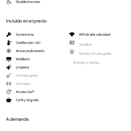
Disabled access
Incluido en el precio
Suministros
Wifi de alta velocidad
Calefacción / AC
Taquillas
Aire acondicionado
Snacks y frutas gratis
Mobiliario
Eventos y charlas
Limpieza
Cerveza gratis
Gimnasio
Acceso 24/7
Café y té gratis
A demanda