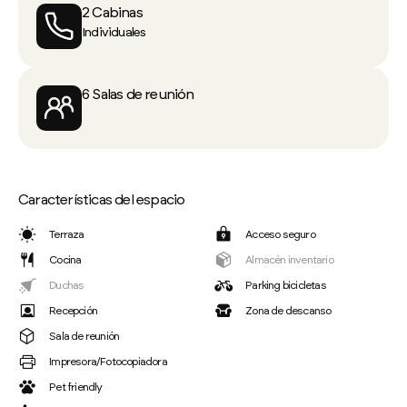
2 Cabinas
Individuales
6 Salas de reunión
Características del espacio
Terraza
Acceso seguro
Cocina
Almacén inventario
Duchas
Parking bicicletas
Recepción
Zona de descanso
Sala de reunión
Impresora/Fotocopiadora
Pet friendly