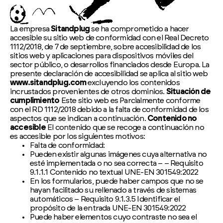
La empresa
Sitandplug
se ha comprometido a hacer
accesible su sitio web de conformidad con el Real Decreto
1112/2018, de 7 de septiembre, sobre accesibilidad de los
sitios web y aplicaciones para dispositivos móviles del
sector público, o desarrollos financiados desde Europa. La
presente declaración de accesibilidad se aplica al sitio web
www.sitandplug.com
excluyendo los contenidos
incrustados provenientes de otros dominios.
Situación de
cumplimiento
Este sitio web es Parcialmente conforme
con el RD 1112/2018 debido a la falta de conformidad de los
aspectos que se indican a continuación.
Contenido no
accesible
El contenido que se recoge a continuación no
es accesible por los siguientes motivos:
Falta de conformidad:
Pueden existir algunas imágenes cuya alternativa no
esté implementada o no sea correcta – – Requisito
9.1.1.1 Contenido no textual UNE-EN 301549:2022
En los formularios, puede haber campos que no se
hayan facilitado su rellenado a través de sistemas
automáticos – Requisito 9.1.3.5 Identificar el
propósito de la entrada UNE-EN 301549:2022
Puede haber elementos cuyo contraste no sea el