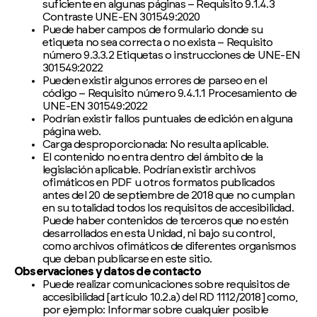
suficiente en algunas páginas – Requisito 9.1.4.3
Contraste UNE-EN 301549:2020
Puede haber campos de formulario donde su
etiqueta no sea correcta o no exista – Requisito
número 9.3.3.2 Etiquetas o instrucciones de UNE-EN
301549:2022
Pueden existir algunos errores de parseo en el
código – Requisito número 9.4.1.1 Procesamiento de
UNE-EN 301549:2022
Podrían existir fallos puntuales de edición en alguna
página web.
Carga desproporcionada: No resulta aplicable.
El contenido no entra dentro del ámbito de la
legislación aplicable. Podrían existir archivos
ofimáticos en PDF u otros formatos publicados
antes del 20 de septiembre de 2018 que no cumplan
en su totalidad todos los requisitos de accesibilidad.
Puede haber contenidos de terceros que no estén
desarrollados en esta Unidad, ni bajo su control,
como archivos ofimáticos de diferentes organismos
que deban publicarse en este sitio.
Observaciones y datos de contacto
Puede realizar comunicaciones sobre requisitos de
accesibilidad [artículo 10.2.a) del RD 1112/2018] como,
por ejemplo: Informar sobre cualquier posible