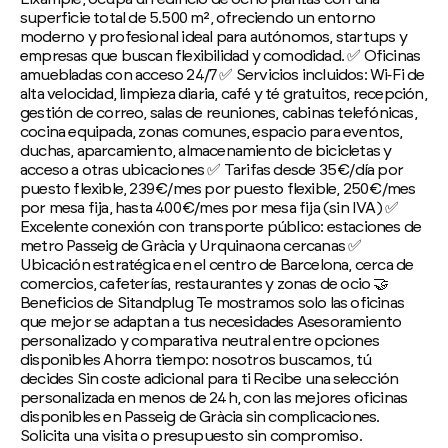
superficie total de 5.500 m², ofreciendo un entorno
moderno y profesional ideal para autónomos, startups y
empresas que buscan flexibilidad y comodidad. ✅ Oficinas
amuebladas con acceso 24/7 ✅ Servicios incluidos: Wi‑Fi de
alta velocidad, limpieza diaria, café y té gratuitos, recepción,
gestión de correo, salas de reuniones, cabinas telefónicas,
cocina equipada, zonas comunes, espacio para eventos,
duchas, aparcamiento, almacenamiento de bicicletas y
acceso a otras ubicaciones ✅ Tarifas desde 35 €/día por
puesto flexible, 239 €/mes por puesto flexible, 250 €/mes
por mesa fija, hasta 400 €/mes por mesa fija (sin IVA) ✅
Excelente conexión con transporte público: estaciones de
metro Passeig de Gràcia y Urquinaona cercanas ✅
Ubicación estratégica en el centro de Barcelona, cerca de
comercios, cafeterías, restaurantes y zonas de ocio 🤝
Beneficios de Sitandplug Te mostramos solo las oficinas
que mejor se adaptan a tus necesidades Asesoramiento
personalizado y comparativa neutral entre opciones
disponibles Ahorra tiempo: nosotros buscamos, tú
decides Sin coste adicional para ti Recibe una selección
personalizada en menos de 24 h, con las mejores oficinas
disponibles en Passeig de Gràcia sin complicaciones.
Solicita una visita o presupuesto sin compromiso.