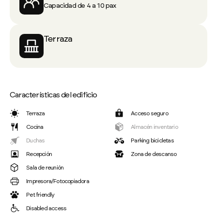
Capacidad de 4 a 10 pax
Terraza
Características del edificio
Terraza
Acceso seguro
Cocina
Almacén inventario
Duchas
Parking bicicletas
Recepción
Zona de descanso
Sala de reunión
Impresora/Fotocopiadora
Pet friendly
Disabled access