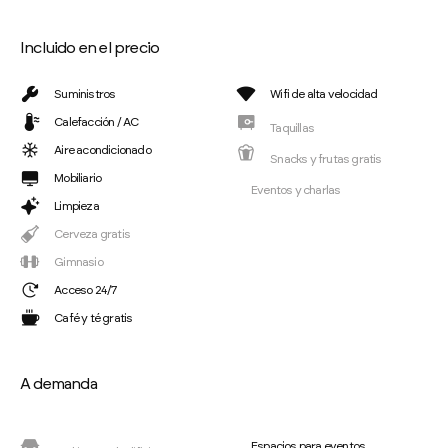
Incluido en el precio
Suministros
Wifi de alta velocidad
Calefacción / AC
Taquillas
Aire acondicionado
Snacks y frutas gratis
Mobiliario
Eventos y charlas
Limpieza
Cerveza gratis
Gimnasio
Acceso 24/7
Café y té gratis
A demanda
Espacios para eventos