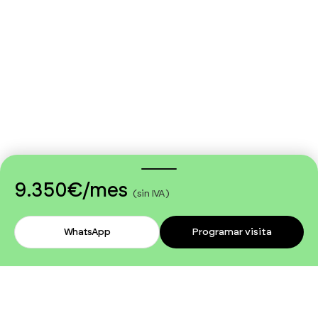
9.350€
/mes
(sin IVA)
WhatsApp
Programar visita