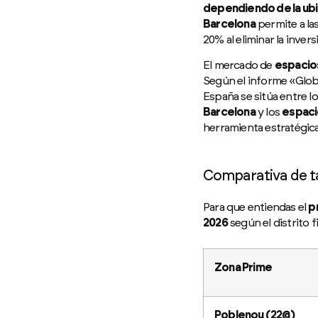
dependiendo de la ubi
Barcelona
permite a la
20% al eliminar la inver
El mercado de
espacios
Según el informe «Glob
España se sitúa entre l
Barcelona
y los
espaci
herramienta estratégica 
Comparativa de ta
Para que entiendas el
p
2026
según el distrito f
Zona Prime
Poblenou (22@)