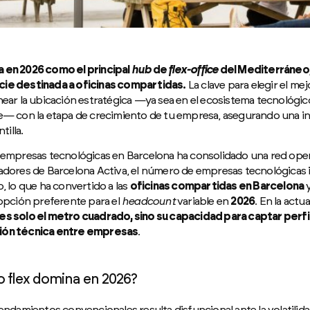
 en 2026 como el principal
hub
de
flex-office
del Mediterráneo,
cie destinada a oficinas compartidas.
La clave para elegir el me
near la ubicación estratégica —ya sea en el ecosistema tecnológico
le— con la etapa de crecimiento de tu empresa, asegurando una i
tilla.
 empresas tecnológicas en Barcelona ha consolidado una red operat
adores de Barcelona Activa, el número de empresas tecnológicas i
, lo que ha convertido a las
oficinas compartidas en Barcelona
y
opción preferente para el
headcount
variable en
2026
. En la actu
es solo el metro cuadrado, sino su capacidad para captar perfi
ión técnica entre empresas
.
o flex domina en 2026?
rendamientos convencionales resulta disfuncional ante la volatilid