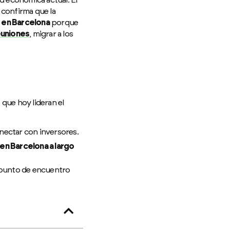
confirma que la
 en Barcelona
porque
reuniones
, migrar a los
 que hoy lideran el
nectar con inversores.
 en Barcelona a largo
unto de encuentro