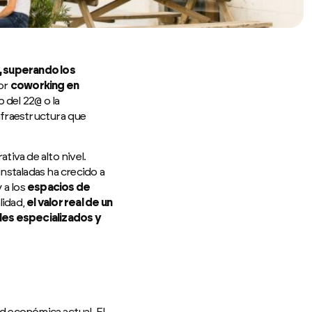
 superando los
jor
coworking en
 del 22@ o la
nfraestructura que
iva de alto nivel.
nstaladas ha crecido a
 a los
espacios de
alidad,
el valor real de un
les especializados y
ad económica actual. El