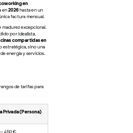
 coworking en
a en
2026
hasta en un
 única factura mensual.
de madurez excepcional.
ndido por
Idealista
,
icinas compartidas en
o estratégica, sino una
de energía y servicios.
rangos de tarifas para
a Privada (Persona)
 – 450 €