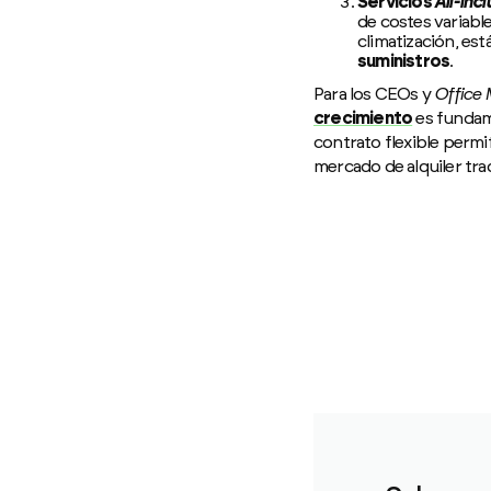
Servicios
All-incl
de costes variable
climatización, es
suministros
.
Para los CEOs y
Office
crecimiento
es fundame
contrato flexible permi
mercado de alquiler trad