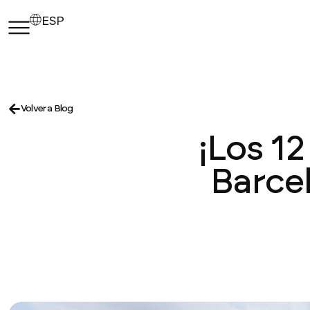
ESP
Volver a Blog
¡Los 1
Barce