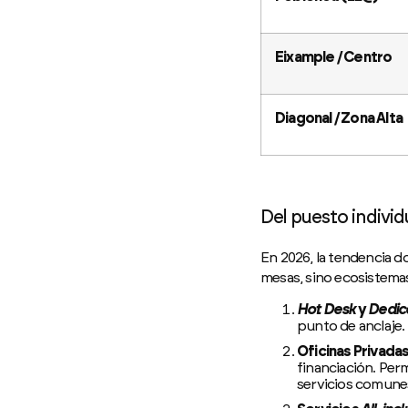
Eixample / Centro
Diagonal / Zona Alta
Del puesto individu
En 2026, la tendencia d
mesas, sino ecosistema
Hot Desk
y
Dedic
punto de anclaje. 
Oficinas Privada
financiación. Per
servicios comune