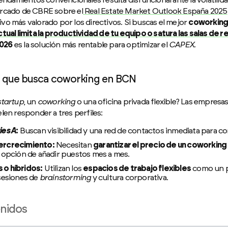
ercado de CBRE sobre el
Real Estate Market Outlook España 2025
ctivo más valorado por los directivos. Si buscas el mejor
coworking
tual limita la productividad de tu equipo o satura las salas de 
2026
es la solución más rentable para optimizar el
CAPEX
.
tup que busca coworking en BCN
startup
, un
coworking
o una oficina privada flexible? Las empresas
len responder a tres perfiles:
ies A
:
Buscan visibilidad y una red de contactos inmediata para co
ercrecimiento:
Necesitan
garantizar el precio de un coworking
 opción de añadir puestos mes a mes.
o híbridos:
Utilizan los
espacios de trabajo flexibles
como un p
sesiones de
brainstorming
y cultura corporativa.
enidos