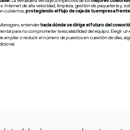
usive
:
La verdadera ventaja competitiva de los
mejores coworkin
s. Internet de alta velocidad, limpieza, gestión de paquetería y, so
tán cubiertos,
protegiendo el flujo de caja de tu empresa frente a
 Managers
, entender
hacia dónde se dirige el futuro del cowor
ntal para no comprometer la escalabilidad del equipo. Elegir un
te ampliar o reducir el número de puestos en cuestión de días, al
icional.