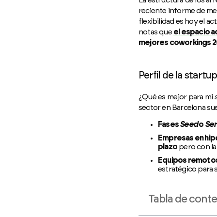
reciente informe de m
flexibilidad es hoy el a
notas que
el espacio ac
mejores coworkings 
Perfil de la star
¿Qué es mejor para mi
sector en Barcelona sue
Fases
Seed
o
Ser
Empresas en hip
plazo
pero con la
Equipos remotos 
estratégico para 
Tabla de cont