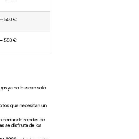
 – 500 €
 – 550 €
ups
ya no buscan solo
motos que necesitan un
án cerrando rondas de
s se disfruta de los