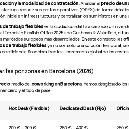
cación y la modalidad de contratación.
Analizar el
precio de un
s startups reducir sus gastos operativos (OPEX) de forma drástic
sión inicial en infraestructuras y centralizar los suministros en una
 de trabajo flexibles
en la ciudad condal ha alcanzado un nivel 
al Trends in Flexible Office 2025» de Cushman & Wakefield, difu
os mercados europeos más desarrollados. En este contexto, las
of
os de trabajo flexibles
ya no son solo una solución temporal, sin
de eficiencia financiera frente al incremento global de los costes 
rifas por zonas en Barcelona (2026)
recio
medio del
coworking en Barcelona
, hemos desglosado los 
inanciero y el tipo de pase:
Hot Desk (Flexible)
Dedicated Desk (Fijo)
Oficin
200 € – 300 €
250 € – 400 €
250 €