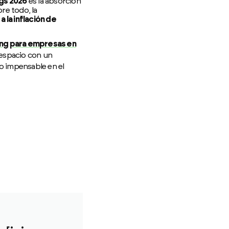
gs 2026
es la absorción
bre todo, la
 la inflación de
king para empresas en
 espacio con un
go impensable en el