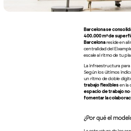
Barcelona se consolida
400.000 m² de superfi
Barcelona
reside en ali
centralidad del Eixamp
escale al ritmo de tu plan
La infraestructura para
Según los últimos indic
un ritmo de doble dígito
trabajo flexibles
en la 
espacio de trabajo no 
fomentar la colaborac
¿Por qué el model
La estructura de los ar