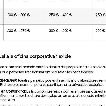
200 € – 300 €
250 € – 400 €
250 €
200 € – 350 €
300 € – 400 €
300 €
al a la oficina corporativa flexible
ominante es el modelo híbrido dentro del propio centro. Las
start
s que permitan transicionar entre diferentes necesidades:
ated Desk
:
Ideales para equipos en fase inicial o trabajadores re
El ahorro es máximo, pero se sacrifica cierta privacidad acústica.
s en Coworking:
Es la opción preferida por las empresas que est
miten mantener la cultura de equipo en un espacio cerrado mientra
s del
hub
.