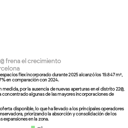
@ frena el crecimiento
rcelona
 espacios flex incorporado durante 2025 alcanzó los 19.847 m²,
,97% en comparación con 2024.
n medida, por la ausencia de nuevas aperturas en el distrito 22@,
bía concentrado algunas de las mayores incorporaciones de
ferta disponible, lo que ha llevado a los principales operadores
nservadora, priorizando la absorción y consolidación de los
as expansiones en la zona.