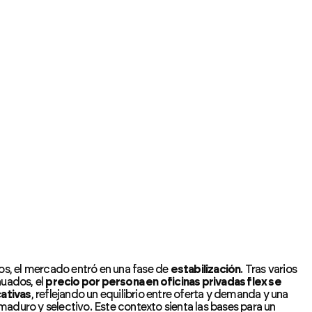
os, el mercado entró en una fase de
estabilización
. Tras varios
nuados, el
precio por persona en oficinas privadas flex se
cativas
, reflejando un equilibrio entre oferta y demanda y una
aduro y selectivo. Este contexto sienta las bases para un