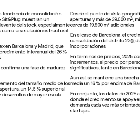
a tendencia de consolidación
Desde el punto de vista geográfi
de Sit&Plug muestran un
aperturas y más de 39.000 m², m
elevante del stock, especialmente
cerca de 19.800 m² adicionales
x como una solución estructural
En el caso de Barcelona, el cre
consolidación del distrito 22@, 
ex en Barcelona y Madrid, que
incorporaciones
crecimiento interanual del 26 %
En términos de precios, 2025 con
s
incrementos, el precio por perso
e confirma una fase de madurez
significativos, tanto en Barcel
Aun así, se mantiene una brecha
ncremento del tamaño medio de los
media un 16 % por encima de Barc
pertura, un 14,6 % superior al
En conjunto, los datos de 2025 a
r desarrollos de mayor escala
donde el crecimiento se apoya e
demanda cada vez más orientada 
startups.