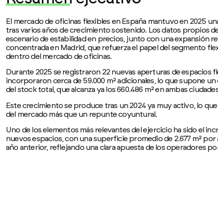
El mercado de oficinas flexibles en España mantuvo en 2025 un
tras varios años de crecimiento sostenido. Los datos propios 
escenario de estabilidad en precios, junto con una expansión r
concentrada en Madrid, que refuerza el papel del segmento fle
dentro del mercado de oficinas.
Durante 2025 se registraron 22 nuevas aperturas de espacios fl
incorporaron cerca de 59.000 m² adicionales, lo que supone un 
del stock total, que alcanza ya los 660.486 m² en ambas ciudade
Este crecimiento se produce tras un 2024 ya muy activo, lo qu
del mercado más que un repunte coyuntural.
Uno de los elementos más relevantes del ejercicio ha sido el i
nuevos espacios, con una superficie promedio de 2.677 m² por a
año anterior, reflejando una clara apuesta de los operadores po