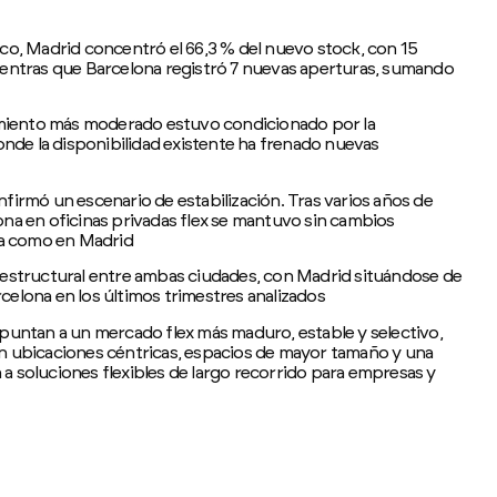
co, Madrid concentró el 66,3 % del nuevo stock, con 15
ientras que Barcelona registró 7 nuevas aperturas, sumando
cimiento más moderado estuvo condicionado por la
donde la disponibilidad existente ha frenado nuevas
firmó un escenario de estabilización. Tras varios años de
na en oficinas privadas flex se mantuvo sin cambios
ona como en Madrid
 estructural entre ambas ciudades, con Madrid situándose de
elona en los últimos trimestres analizados
puntan a un mercado flex más maduro, estable y selectivo,
n ubicaciones céntricas, espacios de mayor tamaño y una
a soluciones flexibles de largo recorrido para empresas y