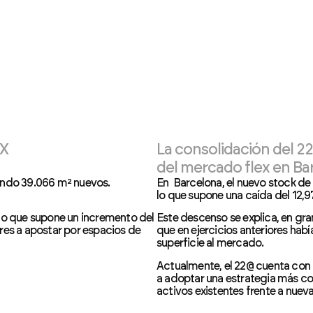
EX
La consolidación del 22
del mercado flex en Ba
rando 39.066 m² nuevos.
En Barcelona, el nuevo stock de
lo que supone una caída del 12
 lo que supone un incremento del
Este descenso se explica, en gra
res a apostar por espacios de
que en ejercicios anteriores ha
superficie al mercado.
Actualmente, el 22@ cuenta con o
a adoptar una estrategia más co
activos existentes frente a nuev