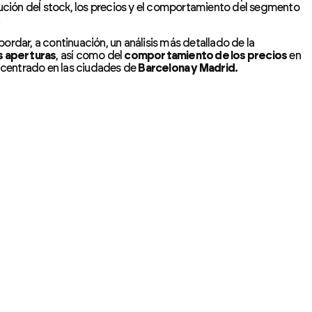
lución del stock, los precios y el comportamiento del segmento
ordar, a continuación, un análisis más detallado de la
as aperturas
, así como del
comportamiento de los precios
en
, centrado en las ciudades de
Barcelona y Mad
rid.