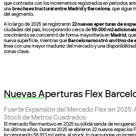
que contrasta con los incrementos registrados en periodos anter
una
brecha estructural entre Madrid y Barcelona
, que sigue
del segmento.
A lo largo de 2025 se registraron
22 nuevas aperturas de espac
ciudades del país, incorporando cerca de
59.000 m2 adicional
crecimiento se concentró de forma mayoritaria en
Madrid
, qu
nueva superficie, mientras que
Barcelona mostró un ritmo de
línea con una mayor madurez del mercado y una disponibilida
zonas clave.
Nuevas Aperturas Flex Barcel
Fuerte Expansión del Mercado Flex en 2025:
Stock de Metros Cuadrados
El mercado flex mantuvo en 2025 su sólida senda de recuperació
los últimos años. Durante 2025 se abrieron 22 nuevos espacios 
incorporando 58.913 m² extra al stock, lo que supone un incre