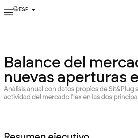
ESP
Balance del mercado
nuevas aperturas 
Análisis anual con datos propios de Sit&Plug 
actividad del mercado flex en las dos principa
Resumen ejecutivo