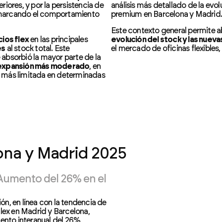
iores, y por la persistencia de
análisis más detallado de la evo
 marcando el comportamiento
premium en Barcelona y Madrid.
Este contexto general permite ab
ios flex
en las principales
evolución del stock y las nuev
es
al stock total. Este
el mercado de oficinas flexibles
e absorbió la mayor parte de la
 expansión más moderado
, en
d más limitada en determinadas
ona y Madrid 2025
 Aumento del 26% en el
n, en línea con la tendencia de
Flex en Madrid y Barcelona,
mento interanual del 26%