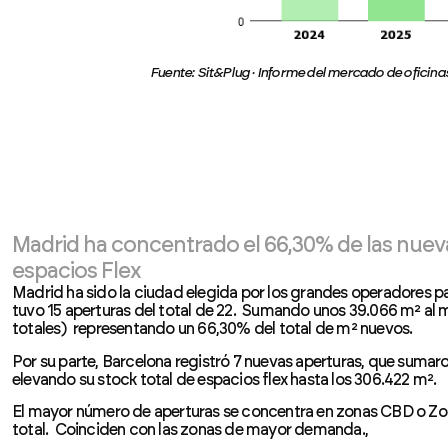
Fuente: Sit&Plug · Informe del mercado de oficinas
Madrid ha concentrado el 66,30% de las nuev
espacios Flex
Madrid ha sido la ciudad elegida por los grandes operadores p
tuvo 15 aperturas del total de 22. Sumando unos 39.066 m² al
totales) representando un 66,30% del total de m² nuevos.
Por su parte, Barcelona registró 7 nuevas aperturas, que sumar
elevando su stock total de espacios flex hasta los 306.422 m².
El mayor número de aperturas se concentra en zonas CBD o Zo
total. Coinciden con las zonas de mayor demanda.,