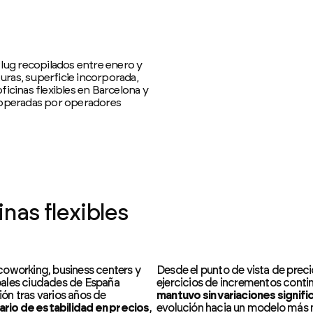
Plug recopilados entre enero y
ras, superficie incorporada,
icinas flexibles en Barcelona y
as operadas por operadores
nas flexibles
coworking, business centers y
Desde el punto de vista de preci
cipales ciudades de España
ejercicios de incrementos conti
ón tras varios años de
mantuvo sin variaciones signifi
rio de estabilidad en precios
,
evolución hacia un modelo más m